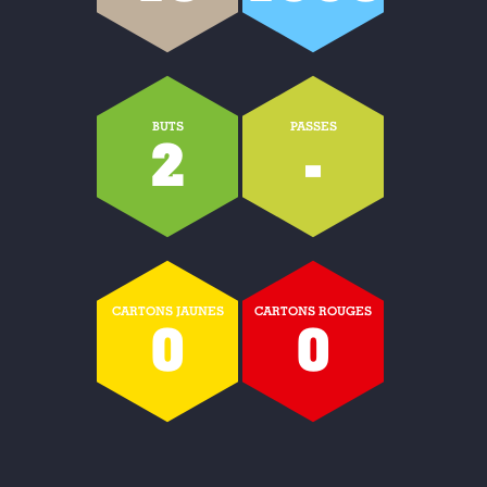
BUTS
PASSES
2
-
CARTONS JAUNES
CARTONS ROUGES
0
0