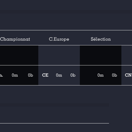
Championnat
C.Europe
Sélection
h.
0m
0b
CE
0m
0b
0m
0b
CN