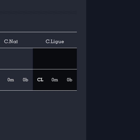
C.Nat
C.Ligue
0m
0b
CL
0m
0b