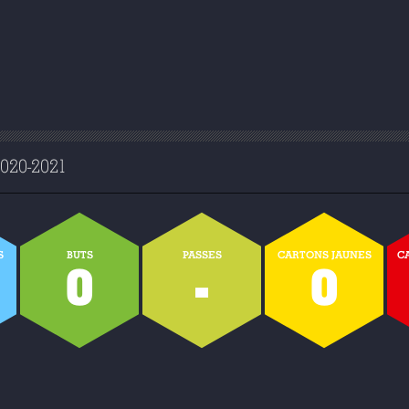
20-2021
S
BUTS
PASSES
CARTONS JAUNES
C
0
-
0