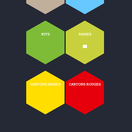
BUTS
PASSES
-
CARTONS JAUNES
CARTONS ROUGES