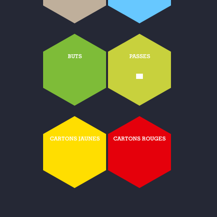
BUTS
PASSES
-
CARTONS JAUNES
CARTONS ROUGES