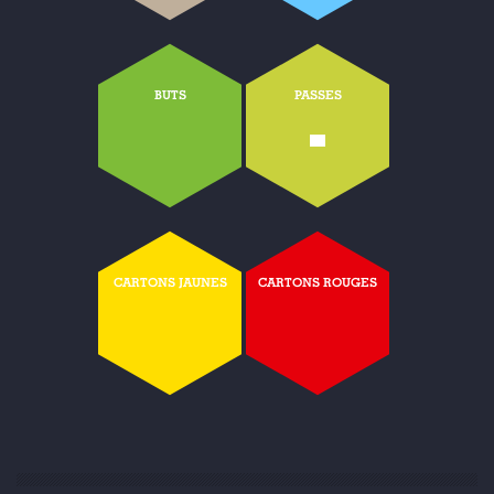
BUTS
PASSES
-
CARTONS JAUNES
CARTONS ROUGES