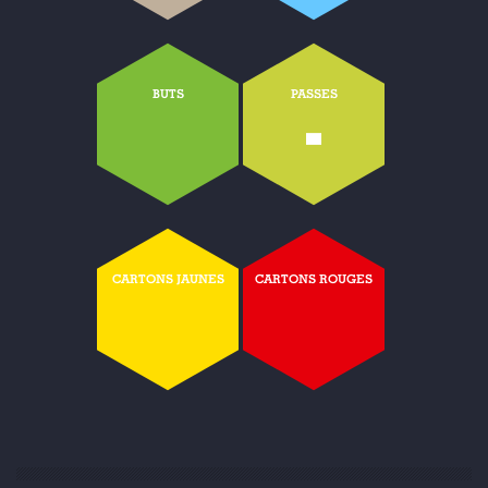
BUTS
PASSES
-
CARTONS JAUNES
CARTONS ROUGES