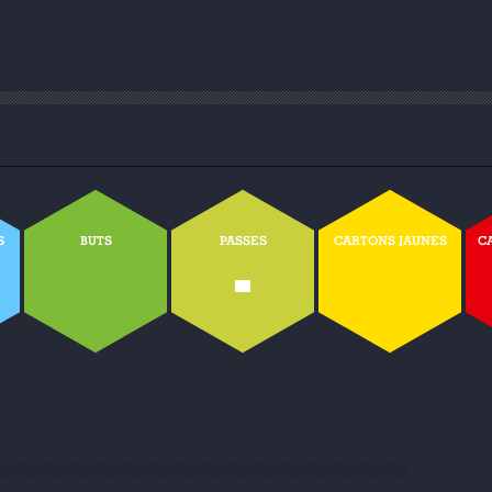
S
BUTS
PASSES
CARTONS JAUNES
C
-