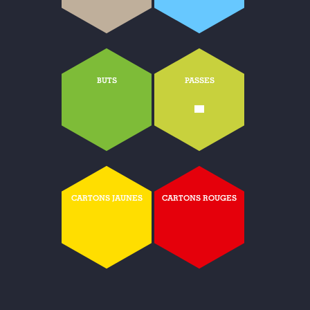
BUTS
PASSES
-
CARTONS JAUNES
CARTONS ROUGES