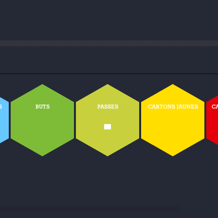
S
BUTS
PASSES
CARTONS JAUNES
C
-