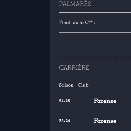
PALMARÈS
pe
Final. de la C
:
CARRIÈRE
Saison
Club
Farense
24/25
Farense
23/24