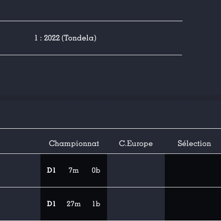
1 : 2022 (Tondela)
Championnat
C.Europe
Sélection
D1
7m
0b
D1
27m
1b