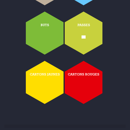
BUTS
PASSES
-
CARTONS JAUNES
CARTONS ROUGES