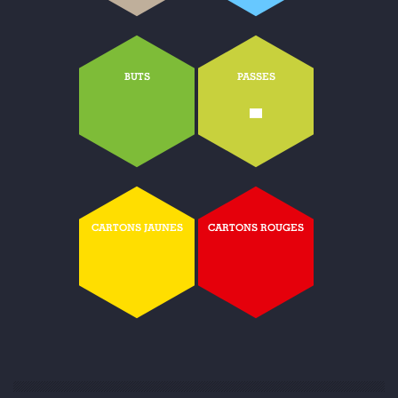
BUTS
PASSES
-
CARTONS JAUNES
CARTONS ROUGES