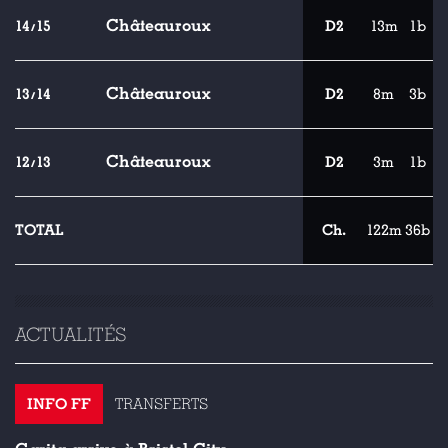
Châteauroux
14/15
D2
13m
1b
Châteauroux
13/14
D2
8m
3b
Châteauroux
12/13
D2
3m
1b
TOTAL
Ch.
122m
36b
ACTUALITÉS
INFO FF
TRANSFERTS