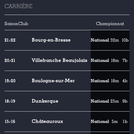
CARRIÈRE
Saison
Club
Championnat
Bourg-en-Bresse
21/22
National
32m
10b
Villefranche Beaujolais
20/21
National
18m
7b
Boulogne-sur-Mer
19/20
National
18m
4b
Dunkerque
18/19
National
25m
9b
Châteauroux
15/16
National
5m
1b