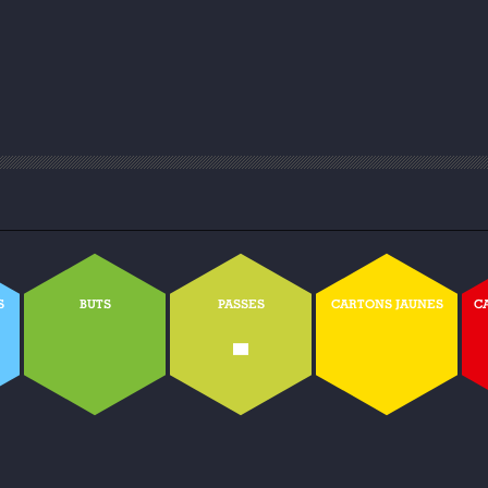
S
BUTS
PASSES
CARTONS JAUNES
C
-