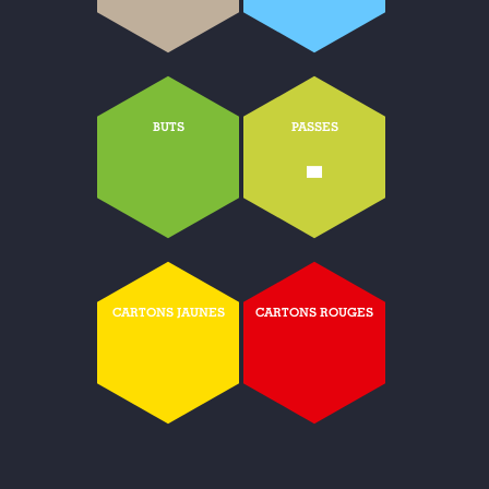
BUTS
PASSES
-
CARTONS JAUNES
CARTONS ROUGES