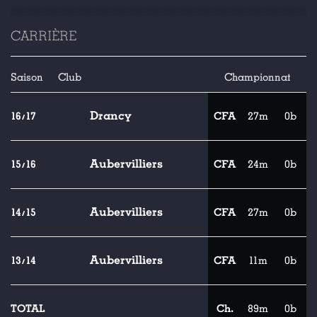
CARRIÈRE
Saison
Club
Championnat
Drancy
16/17
CFA
27m
0b
Aubervilliers
15/16
CFA
24m
0b
Aubervilliers
14/15
CFA
27m
0b
Aubervilliers
13/14
CFA
11m
0b
TOTAL
Ch.
89m
0b