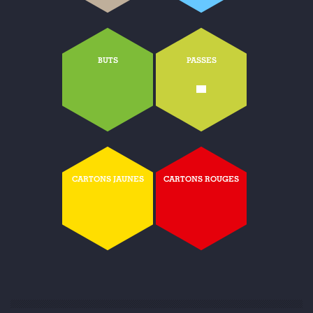
BUTS
PASSES
-
CARTONS JAUNES
CARTONS ROUGES