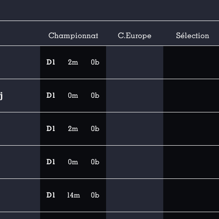
Championnat
C.Europe
Sélection
D1
2m
0b
j
D1
0m
0b
D1
2m
0b
D1
0m
0b
D1
14m
0b