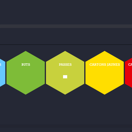
S
BUTS
PASSES
CARTONS JAUNES
C
-