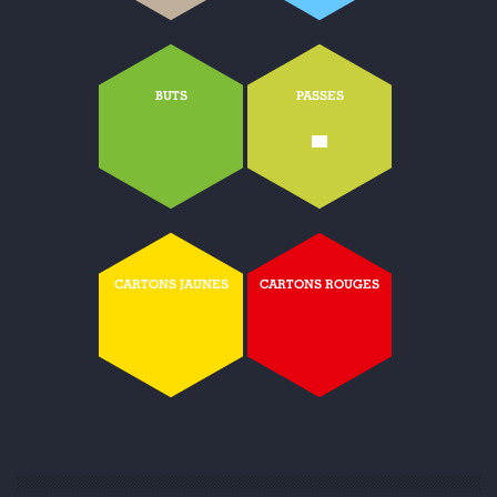
BUTS
PASSES
-
CARTONS JAUNES
CARTONS ROUGES