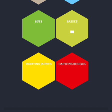
BUTS
PASSES
-
CARTONS JAUNES
CARTONS ROUGES