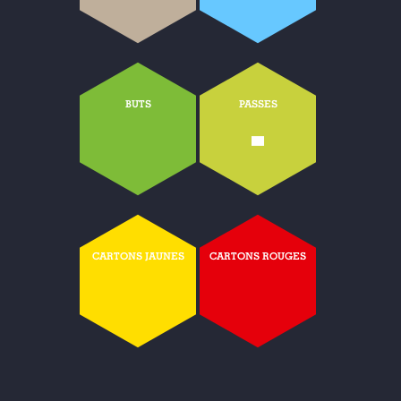
BUTS
PASSES
-
CARTONS JAUNES
CARTONS ROUGES