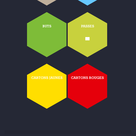
BUTS
PASSES
-
CARTONS JAUNES
CARTONS ROUGES