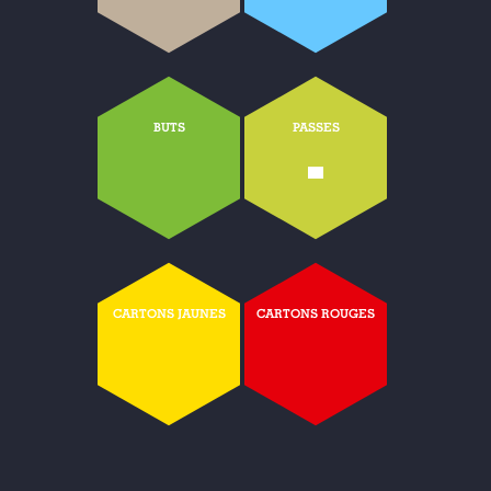
BUTS
PASSES
-
CARTONS JAUNES
CARTONS ROUGES