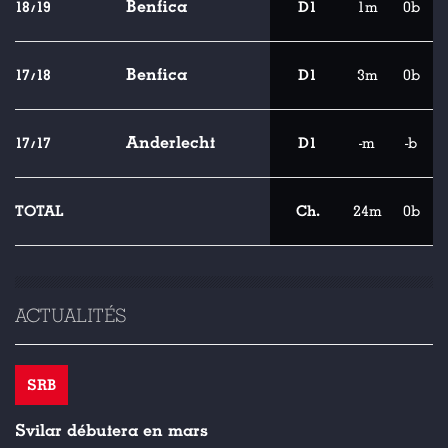
Benfica
18/19
D1
1m
0b
Benfica
17/18
D1
3m
0b
Anderlecht
17/17
D1
-m
-b
TOTAL
Ch.
24m
0b
ACTUALITÉS
SRB
Svilar débutera en mars