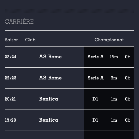
CARRIÈRE
Saison
Club
Championnat
AS Rome
23/24
Serie A
15m
0b
AS Rome
22/23
Serie A
3m
0b
Benfica
20/21
D1
1m
0b
Benfica
19/20
D1
1m
0b