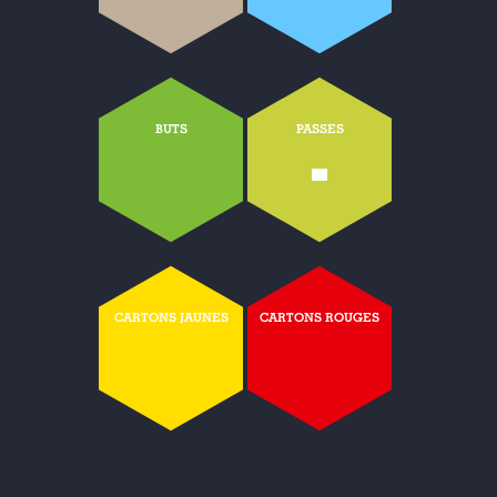
BUTS
PASSES
-
CARTONS JAUNES
CARTONS ROUGES