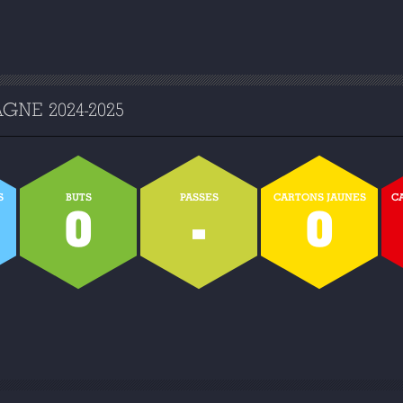
NE 2024-2025
S
BUTS
PASSES
CARTONS JAUNES
C
0
-
0