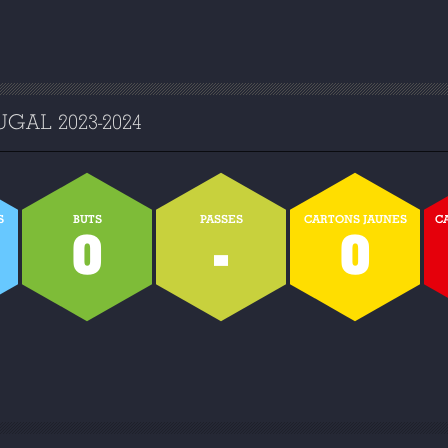
GAL 2023-2024
S
BUTS
PASSES
CARTONS JAUNES
C
0
-
0