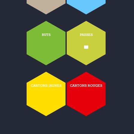
BUTS
PASSES
-
CARTONS JAUNES
CARTONS ROUGES