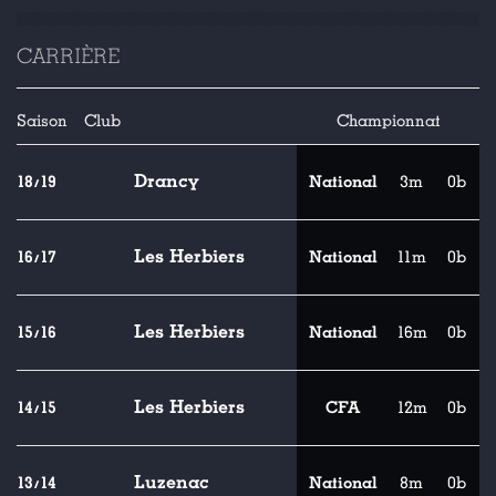
CARRIÈRE
Saison
Club
Championnat
Drancy
18/19
National
3m
0b
Les Herbiers
16/17
National
11m
0b
Les Herbiers
15/16
National
16m
0b
Les Herbiers
14/15
CFA
12m
0b
Luzenac
13/14
National
8m
0b