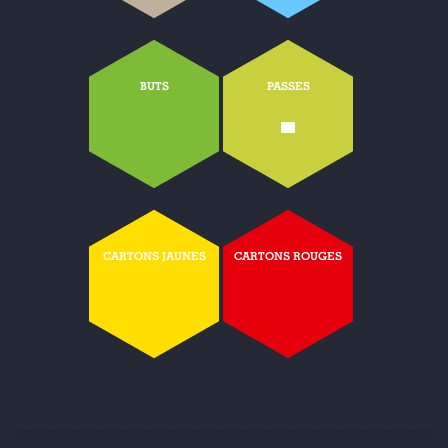
BUTS
PASSES
-
CARTONS JAUNES
CARTONS ROUGES