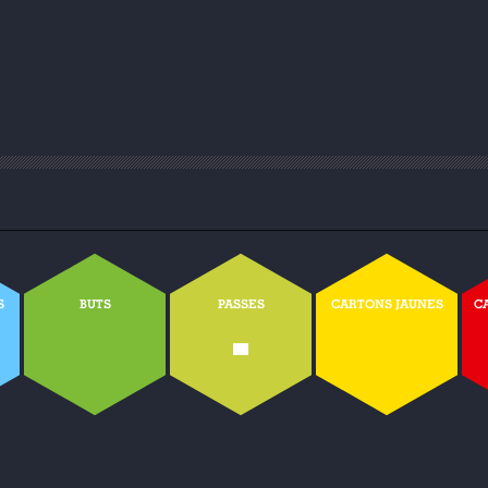
S
BUTS
PASSES
CARTONS JAUNES
C
-