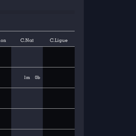
ion
C.Nat
C.Ligue
1m
0b