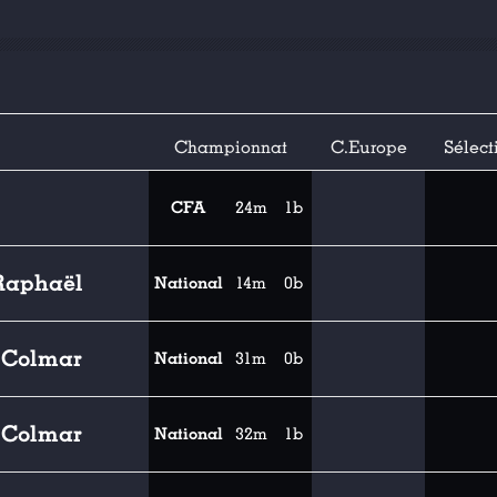
Championnat
C.Europe
Sélect
CFA
24m
1b
-Raphaël
National
14m
0b
s Colmar
National
31m
0b
s Colmar
National
32m
1b