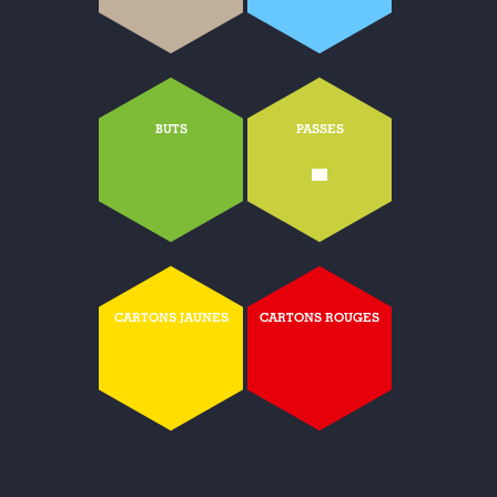
BUTS
PASSES
-
CARTONS JAUNES
CARTONS ROUGES