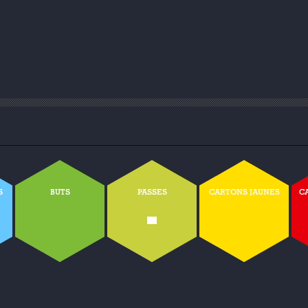
S
BUTS
PASSES
CARTONS JAUNES
C
-