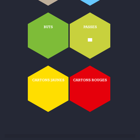
BUTS
PASSES
-
CARTONS JAUNES
CARTONS ROUGES