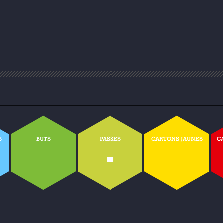
S
BUTS
PASSES
CARTONS JAUNES
C
-