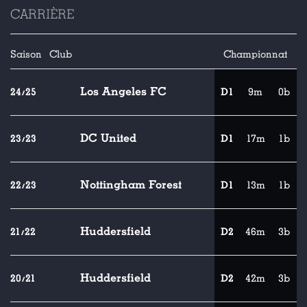
CARRIÈRE
Saison
Club
Championnat
Los Angeles FC
24/25
D1
9m
0b
DC United
23/23
D1
17m
1b
Nottingham Forest
22/23
D1
13m
1b
Huddersfield
21/22
D2
46m
3b
Huddersfield
20/21
D2
42m
3b