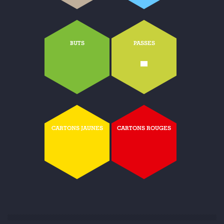
BUTS
PASSES
-
CARTONS JAUNES
CARTONS ROUGES