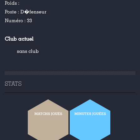
Poids :
Poste :
D�fenseur
Numéro :
33
Club actuel
sans club
STATS
MATCHS JOUÉS
MINUTES JOUÉES