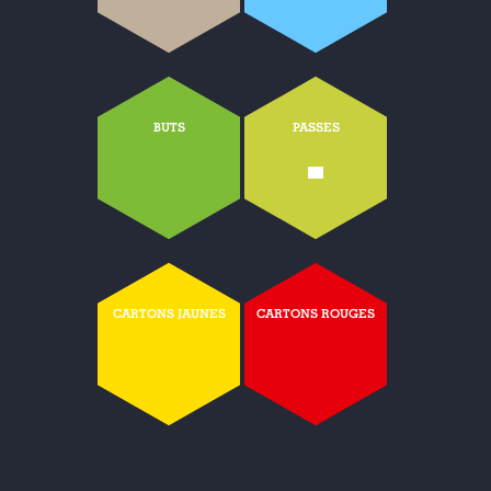
BUTS
PASSES
-
CARTONS JAUNES
CARTONS ROUGES