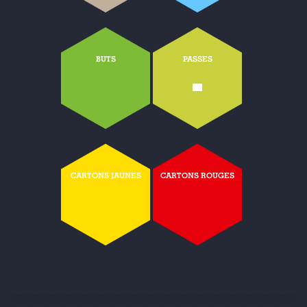
BUTS
PASSES
-
CARTONS JAUNES
CARTONS ROUGES