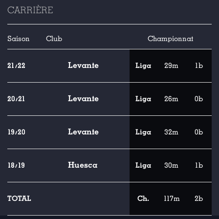
CARRIÈRE
Saison
Club
Championnat
Levante
21/22
Liga
29m
1b
Levante
20/21
Liga
26m
0b
Levante
19/20
Liga
32m
0b
Huesca
18/19
Liga
30m
1b
TOTAL
Ch.
117m
2b