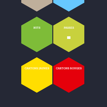
BUTS
PASSES
-
CARTONS JAUNES
CARTONS ROUGES