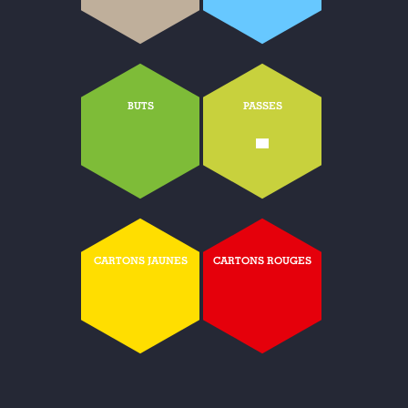
BUTS
PASSES
-
CARTONS JAUNES
CARTONS ROUGES