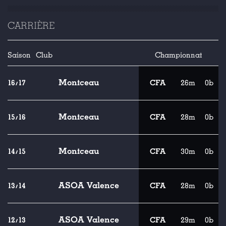
CARRIÈRE
Saison
Club
Championnat
Montceau
16/17
CFA
26m
0b
Montceau
15/16
CFA
28m
0b
Montceau
14/15
CFA
30m
0b
ASOA Valence
13/14
CFA
28m
0b
ASOA Valence
12/13
CFA
29m
0b