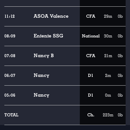
ASOA Valence
11/12
CFA
29m
0b
Entente SSG
08/09
National
30m
0b
Nancy B
07/08
CFA
21m
0b
Nancy
06/07
D1
2m
0b
Nancy
05/06
D1
0m
0b
TOTAL
Ch.
223m
0b