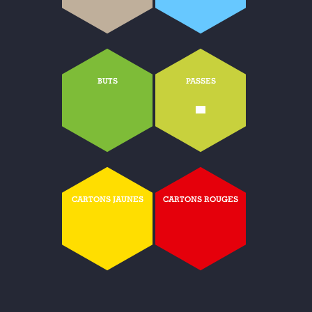
BUTS
PASSES
-
CARTONS JAUNES
CARTONS ROUGES