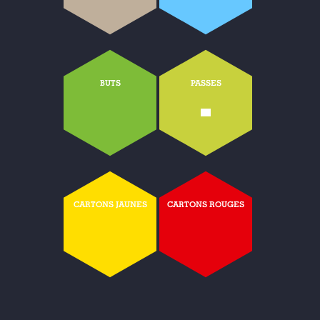
BUTS
PASSES
-
CARTONS JAUNES
CARTONS ROUGES