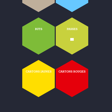
BUTS
PASSES
-
CARTONS JAUNES
CARTONS ROUGES