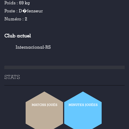
Poids :
69 kg
Poste :
D�fenseur
Numéro :
2
Club actuel
Internacional-RS
STATS
MATCHS JOUÉS
MINUTES JOUÉES