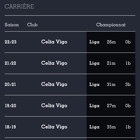
CARRIÈRE
Saison
Club
Championnat
Celta Vigo
22/23
Liga
26m
0b
Celta Vigo
21/22
Liga
21m
1b
Celta Vigo
20/21
Liga
31m
3b
Celta Vigo
19/20
Liga
27m
0b
Celta Vigo
18/19
Liga
35m
1b