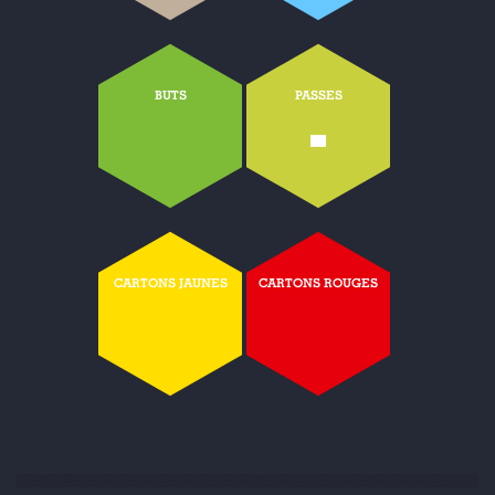
BUTS
PASSES
-
CARTONS JAUNES
CARTONS ROUGES