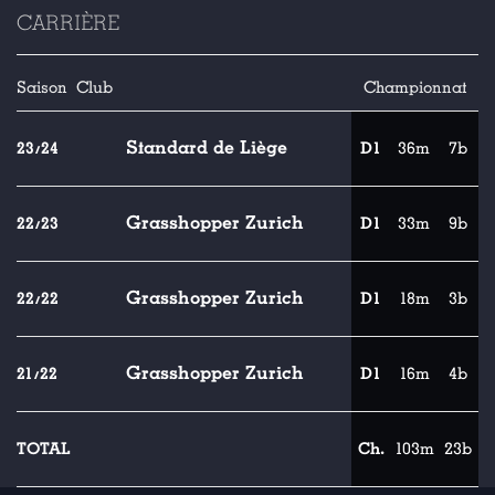
CARRIÈRE
Saison
Club
Championnat
Standard de Liège
23/24
D1
36m
7b
Grasshopper Zurich
22/23
D1
33m
9b
Grasshopper Zurich
22/22
D1
18m
3b
Grasshopper Zurich
21/22
D1
16m
4b
TOTAL
Ch.
103m
23b