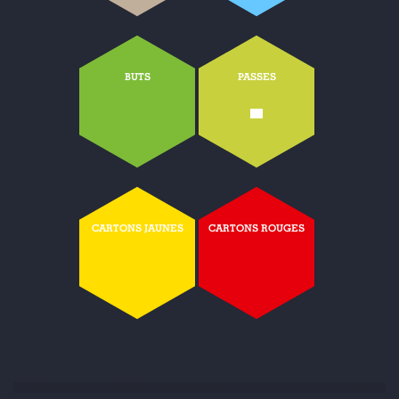
BUTS
PASSES
-
CARTONS JAUNES
CARTONS ROUGES