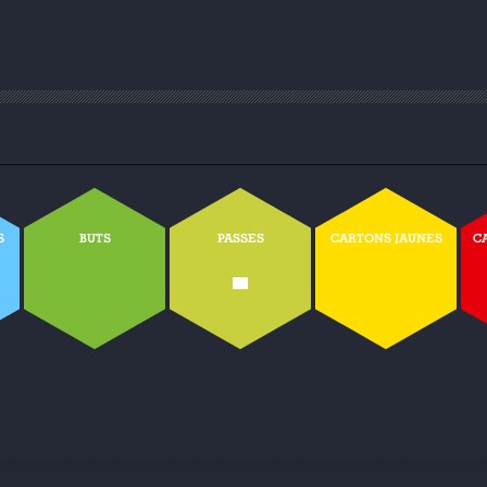
S
BUTS
PASSES
CARTONS JAUNES
C
-