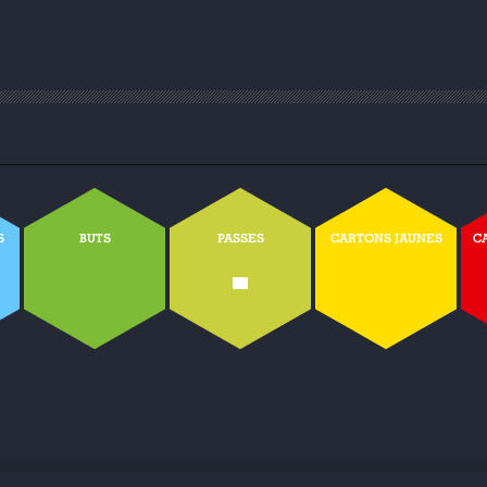
S
BUTS
PASSES
CARTONS JAUNES
C
-