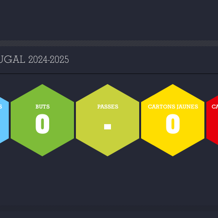
GAL 2024-2025
S
BUTS
PASSES
CARTONS JAUNES
C
0
-
0