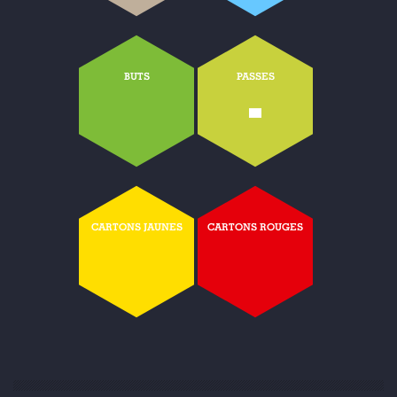
BUTS
PASSES
-
CARTONS JAUNES
CARTONS ROUGES