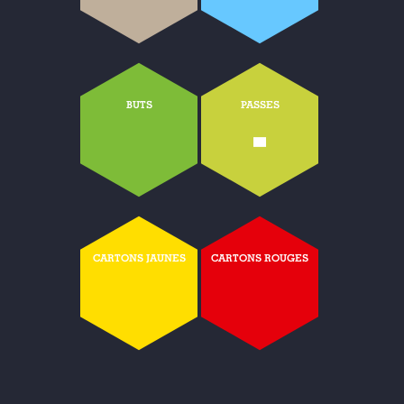
BUTS
PASSES
-
CARTONS JAUNES
CARTONS ROUGES