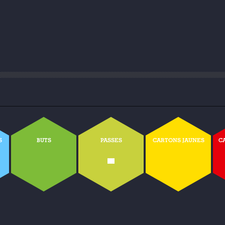
S
BUTS
PASSES
CARTONS JAUNES
C
-