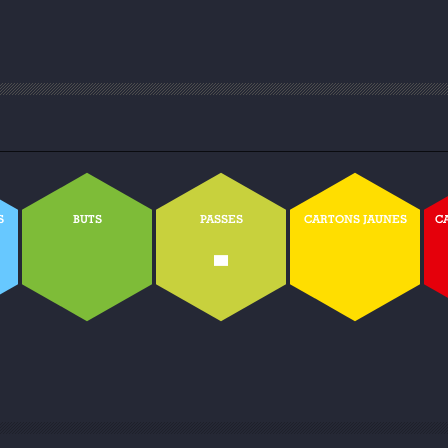
S
BUTS
PASSES
CARTONS JAUNES
C
-