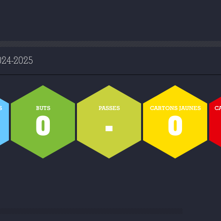
4-2025
S
BUTS
PASSES
CARTONS JAUNES
C
0
-
0